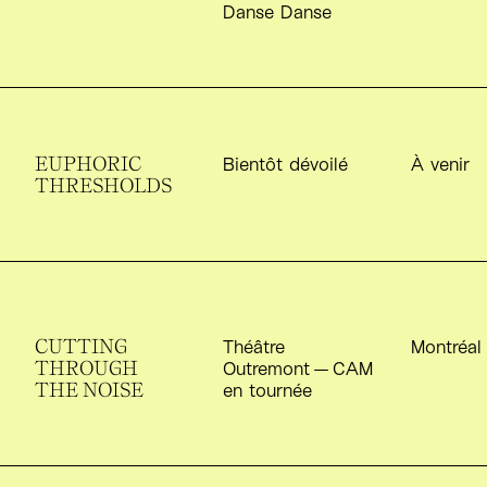
Danse Danse
EUPHORIC
S
Bientôt dévoilé
À venir
THRESHOLDS
CUTTING
S
Théâtre
Montréal
THROUGH
Outremont —
CAM
THE NOISE
en tournée