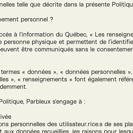
elles telle que décrite dans la présente Politiqu
gnement personnel ?
ccès à l’information du Québec, « Les renseig
 personne physique et permettent de l’identifier.
 peuvent être communiqués sans le consentemen
s termes « données », « données personnelles »,
lles », « renseignements » font également réfé
cédemment.
Politique, Parbleux s’engage à :
ivée
ons personnelles des utilisateur.rice.s de ses pl
 aux données recueillies, les raisons pour lesque