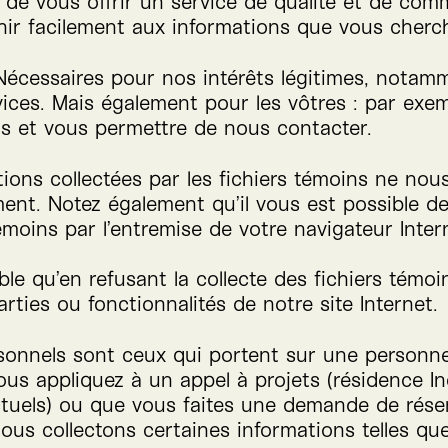
de vous offrir un service de qualité et de com
nir facilement aux informations que vous cherc
écessaires pour nos intérêts légitimes, notamm
vices. Mais également pour les vôtres : par exe
s et vous permettre de nous contacter.
tions collectées par les fichiers témoins ne no
ment. Notez également qu’il vous est possible de
témoins par l’entremise de votre navigateur Inter
ble qu’en refusant la collecte des fichiers témoi
rties ou fonctionnalités de notre site Internet.
sonnels sont ceux qui portent sur une personn
 vous appliquez à un appel à projets (résidence I
nctuels) ou que vous faites une demande de rése
nous collectons certaines informations telles que