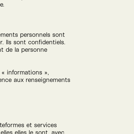
e.
nements personnels sont
 Ils sont confidentiels.
t de la personne
 « informations »,
rence aux renseignements
ateformes et services
lles elles le sont, avec